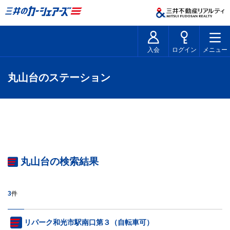
入会
ログイン
メニュー
丸山台のステーション
丸山台の検索結果
3
件
リパーク和光市駅南口第３（自転車可）