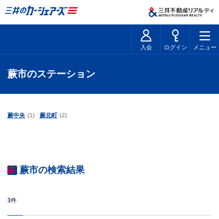
入会
ログイン
メニュー
蕨市のステーション
蕨中央
(1)
蕨北町
(2)
蕨市の検索結果
3
件