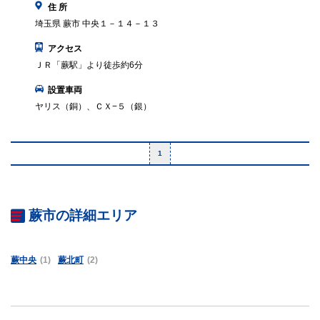
住 所
埼玉県 蕨市 中央１－１４－１３
アクセス
ＪＲ「蕨駅」より徒歩約6分
設置車両
ヤリス（銅）、ＣＸ−５（銀）
1
蕨市の詳細エリア
蕨中央
(1)
蕨北町
(2)