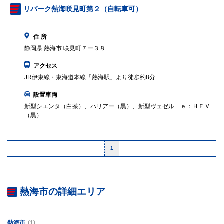
リパーク熱海咲見町第２（自転車可）
住 所
静岡県 熱海市 咲見町７ー３８
アクセス
JR伊東線・東海道本線「熱海駅」より徒歩約8分
設置車両
新型シエンタ（白茶）、ハリアー（黒）、新型ヴェゼル ｅ：ＨＥＶ
（黒）
1
熱海市の詳細エリア
熱海市
(1)