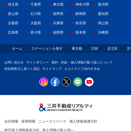
埼玉県
千葉県
東京都
神奈川県
新潟県
富山県
石川県
長野県
静岡県
愛知県
京都府
大阪府
兵庫県
奈良県
岡山県
広島県
香川県
福岡県
熊本県
沖縄県
ホーム
ステーションを探す
東京都
23区
足立区
北
お問い合わせ
サイトポリシー
規約・約款・個人情報の取り扱いについて
特定商取引に基づく表記
サイトマップ
エコドライブ10のすすめ
会社情報
採用情報
ニュースリリース
個人情報保護方針
特定個人情報基本方針
個人情報の取り扱い