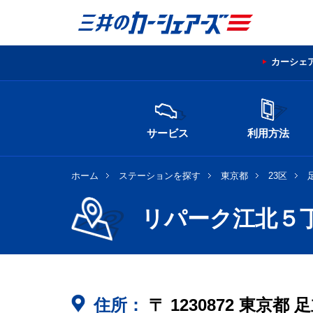
カーシェ
サービス
利用方法
ホーム
ステーションを探す
東京都
23区
リパーク江北５
住所：
〒
1230872
東京都
足