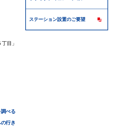
ステーション設置のご要望
５丁目」
。
を調べる
への行き