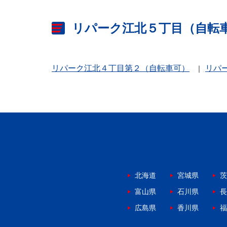
リパーク江北５丁目（自転
リパーク江北４丁目第２（自転車可）
リパ
北海道
宮城県
茨
富山県
石川県
長
広島県
香川県
福