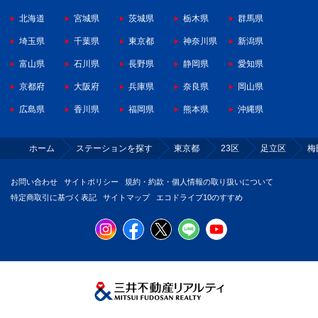
北海道
宮城県
茨城県
栃木県
群馬県
埼玉県
千葉県
東京都
神奈川県
新潟県
富山県
石川県
長野県
静岡県
愛知県
京都府
大阪府
兵庫県
奈良県
岡山県
広島県
香川県
福岡県
熊本県
沖縄県
ホーム
ステーションを探す
東京都
23区
足立区
梅
お問い合わせ
サイトポリシー
規約・約款・個人情報の取り扱いについて
特定商取引に基づく表記
サイトマップ
エコドライブ10のすすめ