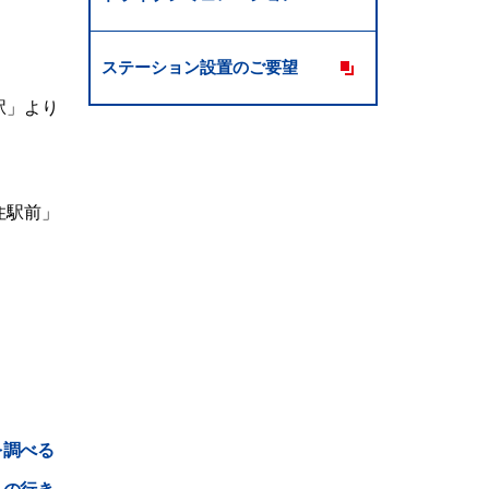
ステーション設置のご要望
駅」より
住駅前」
。
を調べる