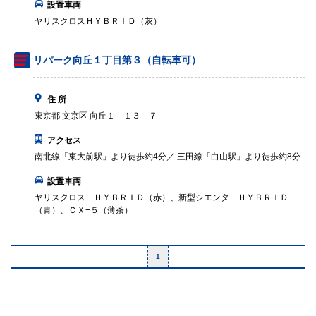
設置車両
ヤリスクロスＨＹＢＲＩＤ（灰）
リパーク向丘１丁目第３（自転車可）
住 所
東京都 文京区 向丘１－１３－７
アクセス
南北線「東大前駅」より徒歩約4分／ 三田線「白山駅」より徒歩約8分
設置車両
ヤリスクロス ＨＹＢＲＩＤ（赤）、新型シエンタ ＨＹＢＲＩＤ
（青）、ＣＸ−５（薄茶）
1