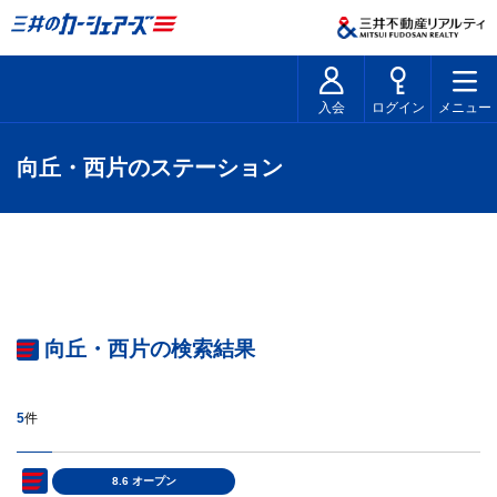
入会
ログイン
メニュー
向丘・西片のステーション
向丘・西片の検索結果
5
件
8.6 オープン