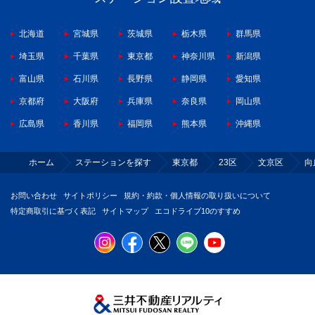
北海道
宮城県
茨城県
栃木県
群馬県
埼玉県
千葉県
東京都
神奈川県
新潟県
富山県
石川県
長野県
静岡県
愛知県
京都府
大阪府
兵庫県
奈良県
岡山県
広島県
香川県
福岡県
熊本県
沖縄県
ホーム
ステーションを探す
東京都
23区
文京区
向
お問い合わせ
サイトポリシー
規約・約款・個人情報の取り扱いについて
特定商取引に基づく表記
サイトマップ
エコドライブ10のすすめ