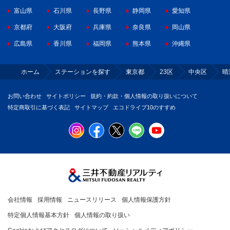
富山県
石川県
長野県
静岡県
愛知県
京都府
大阪府
兵庫県
奈良県
岡山県
広島県
香川県
福岡県
熊本県
沖縄県
ホーム
ステーションを探す
東京都
23区
中央区
晴
お問い合わせ
サイトポリシー
規約・約款・個人情報の取り扱いについて
特定商取引に基づく表記
サイトマップ
エコドライブ10のすすめ
会社情報
採用情報
ニュースリリース
個人情報保護方針
特定個人情報基本方針
個人情報の取り扱い