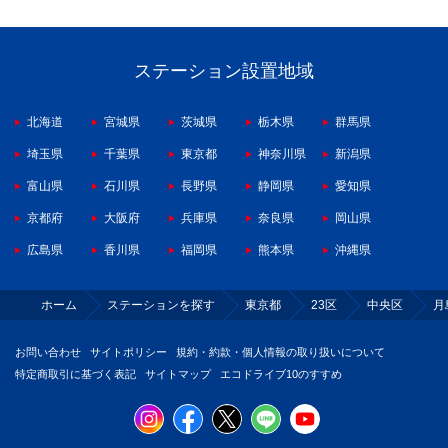
ステーション設置地域
北海道
宮城県
茨城県
栃木県
群馬県
埼玉県
千葉県
東京都
神奈川県
新潟県
富山県
石川県
長野県
静岡県
愛知県
京都府
大阪府
兵庫県
奈良県
岡山県
広島県
香川県
福岡県
熊本県
沖縄県
ホーム
ステーションを探す
東京都
23区
中央区
月
お問い合わせ
サイトポリシー
規約・約款・個人情報の取り扱いについて
特定商取引に基づく表記
サイトマップ
エコドライブ10のすすめ