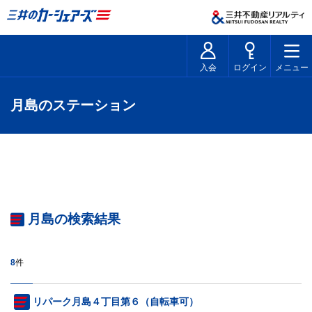
入会
ログイン
メニュー
月島のステーション
月島の検索結果
8
件
リパーク月島４丁目第６（自転車可）