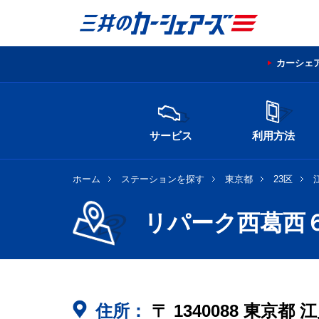
カーシェ
サービス
利用方法
ホーム
ステーションを探す
東京都
23区
リパーク西葛西
住所：
〒
1340088
東京都
江