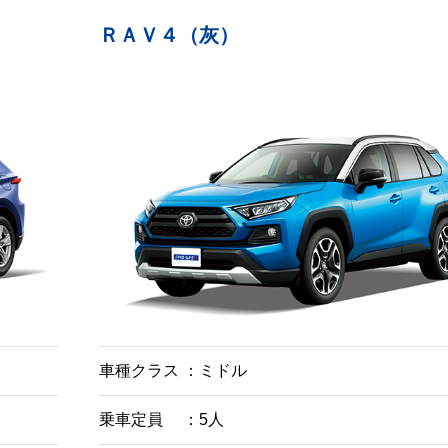
ＲＡＶ４（灰）
車種クラス
ミドル
乗車定員
5人