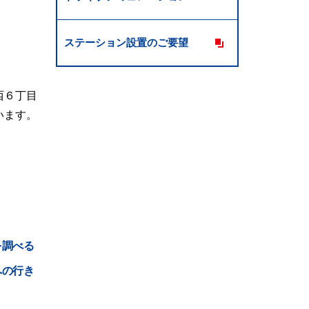
ステーション設置のご要望
西６丁目
います。
を調べる
への行き