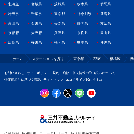
北海道
宮城県
茨城県
栃木県
群馬県
埼玉県
千葉県
東京都
神奈川県
新潟県
富山県
石川県
長野県
静岡県
愛知県
京都府
大阪府
兵庫県
奈良県
岡山県
広島県
香川県
福岡県
熊本県
沖縄県
ホーム
ステーションを探す
東京都
23区
板橋区
板
お問い合わせ
サイトポリシー
規約・約款・個人情報の取り扱いについて
特定商取引に基づく表記
サイトマップ
エコドライブ10のすすめ
会社情報
採用情報
ニュースリリース
個人情報保護方針