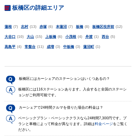
板橋区の詳細エリア
蓮根
(7)
志村
(13)
赤塚
(6)
本蓮沼
(7)
板橋
(8)
板橋区役所前
(12)
大谷口
(10)
大山
(15)
上板橋
(6)
小茂根
(4)
舟渡
(1)
西台
(5)
高島平
(4)
常盤台
(11)
成増
(3)
中板橋
(3)
蓮沼町
(1)
板橋区にはカーシェアのステーションはいくつあるの？
板橋区には116ステーションあります。入会すると全国のステーシ
ョンがご利用可能です。
カーシェアで24時間クルマを借りた場合の料金は？
ベーシックプラン・ベーシッククラスなら24時間7,300円です。プ
ランと車種によって料金が異なります。詳細は
料金ページ
をご覧く
ださい。