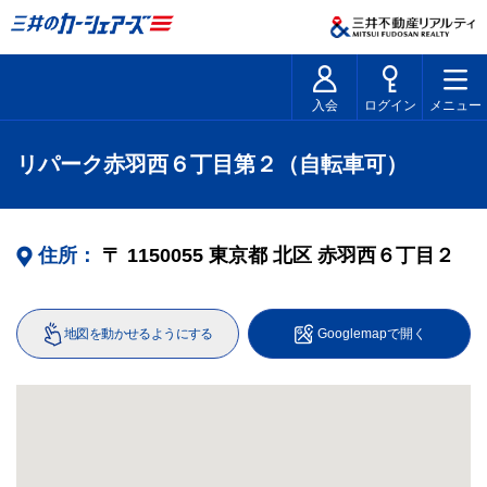
入会
ログイン
メニュー
リパーク赤羽西６丁目第２（自転車可）
住所：
〒
1150055
東京都
北区
赤羽西６丁目２
地図を動かせるようにする
Googlemapで開く