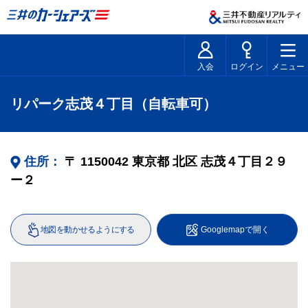
入会
ログイン
メニュー
リパーク志茂４丁目（自転車可）
住所：
〒
1150042
東京都
北区
志茂４丁目２９
ー２
地図を動かせるようにする
Googlemapで開く