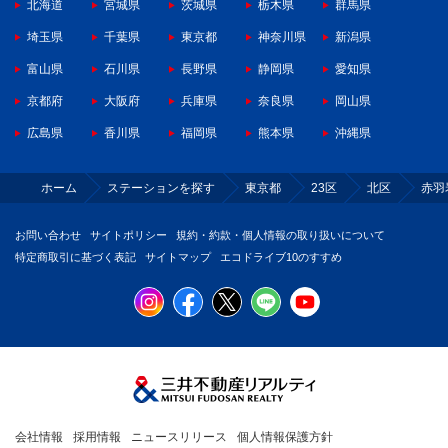
北海道
宮城県
茨城県
栃木県
群馬県
埼玉県
千葉県
東京都
神奈川県
新潟県
富山県
石川県
長野県
静岡県
愛知県
京都府
大阪府
兵庫県
奈良県
岡山県
広島県
香川県
福岡県
熊本県
沖縄県
ホーム
ステーションを探す
東京都
23区
北区
赤羽
お問い合わせ
サイトポリシー
規約・約款・個人情報の取り扱いについて
特定商取引に基づく表記
サイトマップ
エコドライブ10のすすめ
会社情報
採用情報
ニュースリリース
個人情報保護方針