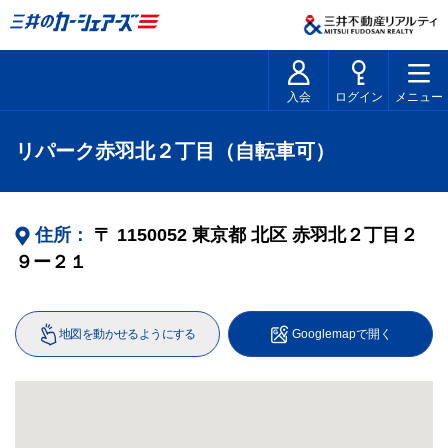
入会
ログイン
メニュー
リパーク赤羽北２丁目（自転車可）
住所：
〒
1150052
東京都
北区
赤羽北２丁目２
９ー２１
地図を動かせるようにする
Googlemapで開く