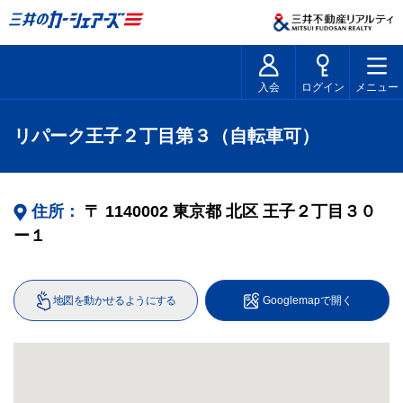
入会
ログイン
メニュー
リパーク王子２丁目第３（自転車可）
住所：
〒
1140002
東京都
北区
王子２丁目３０
ー１
地図を動かせるようにする
Googlemapで開く