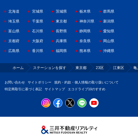
北海道
宮城県
茨城県
栃木県
群馬県
埼玉県
千葉県
東京都
神奈川県
新潟県
富山県
石川県
長野県
静岡県
愛知県
京都府
大阪府
兵庫県
奈良県
岡山県
広島県
香川県
福岡県
熊本県
沖縄県
ホーム
ステーションを探す
東京都
23区
江東区
亀
お問い合わせ
サイトポリシー
規約・約款・個人情報の取り扱いについて
特定商取引に基づく表記
サイトマップ
エコドライブ10のすすめ