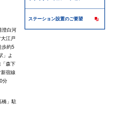
ステーション設置のご要望
清澄白河
営大江戸
徒歩約5
駅」よ
線「森下
営新宿線
0分
高橋」駐