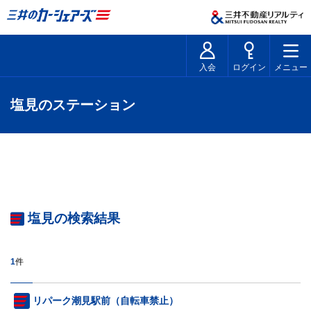
入会
ログイン
メニュー
塩見のステーション
塩見の検索結果
1
件
リパーク潮見駅前（自転車禁止）