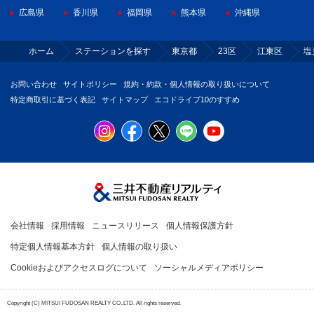
広島県
香川県
福岡県
熊本県
沖縄県
ホーム
ステーションを探す
東京都
23区
江東区
塩
お問い合わせ
サイトポリシー
規約・約款・個人情報の取り扱いについて
特定商取引に基づく表記
サイトマップ
エコドライブ10のすすめ
会社情報
採用情報
ニュースリリース
個人情報保護方針
特定個人情報基本方針
個人情報の取り扱い
Cookieおよびアクセスログについて
ソーシャルメディアポリシー
Copyright (C) MITSUI FUDOSAN REALTY CO.,LTD. All rights reserved.