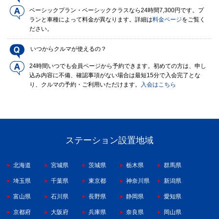
ベーシックプラン・ベーシッククラスなら24時間7,300円です。プ
ランと車種によって料金が異なります。詳細は
料金ページ
をご覧く
ださい。
いつからクルマが使えるの？
24時間いつでも会員ページから予約できます。初めての方は、申し
込み内容に不備、確認事項がない場合は最短15分で入会完了とな
り、クルマの予約・ご利用いただけます。
入会はこちら
ステーション設置地域
北海道
宮城県
茨城県
栃木県
群馬県
埼玉県
千葉県
東京都
神奈川県
新潟県
富山県
石川県
長野県
静岡県
愛知県
京都府
大阪府
兵庫県
奈良県
岡山県