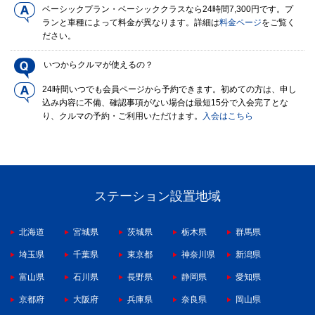
ベーシックプラン・ベーシッククラスなら24時間7,300円です。プ
ランと車種によって料金が異なります。詳細は
料金ページ
をご覧く
ださい。
いつからクルマが使えるの？
24時間いつでも会員ページから予約できます。初めての方は、申し
込み内容に不備、確認事項がない場合は最短15分で入会完了とな
り、クルマの予約・ご利用いただけます。
入会はこちら
ステーション設置地域
北海道
宮城県
茨城県
栃木県
群馬県
埼玉県
千葉県
東京都
神奈川県
新潟県
富山県
石川県
長野県
静岡県
愛知県
京都府
大阪府
兵庫県
奈良県
岡山県