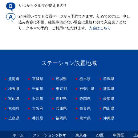
いつからクルマが使えるの？
24時間いつでも会員ページから予約できます。初めての方は、申し
込み内容に不備、確認事項がない場合は最短15分で入会完了とな
り、クルマの予約・ご利用いただけます。
入会はこちら
ステーション設置地域
北海道
宮城県
茨城県
栃木県
群馬県
埼玉県
千葉県
東京都
神奈川県
新潟県
富山県
石川県
長野県
静岡県
愛知県
京都府
大阪府
兵庫県
奈良県
岡山県
広島県
香川県
福岡県
熊本県
沖縄県
ホーム
ステーションを探す
東京都
23区
中野区
上