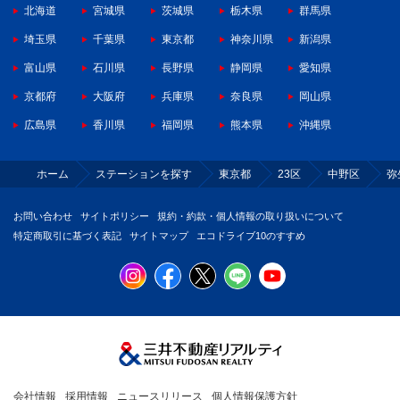
北海道
宮城県
茨城県
栃木県
群馬県
埼玉県
千葉県
東京都
神奈川県
新潟県
富山県
石川県
長野県
静岡県
愛知県
京都府
大阪府
兵庫県
奈良県
岡山県
広島県
香川県
福岡県
熊本県
沖縄県
ホーム
ステーションを探す
東京都
23区
中野区
弥
お問い合わせ
サイトポリシー
規約・約款・個人情報の取り扱いについて
特定商取引に基づく表記
サイトマップ
エコドライブ10のすすめ
会社情報
採用情報
ニュースリリース
個人情報保護方針