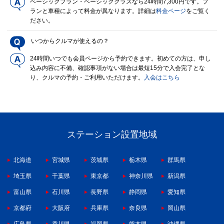
ベーシックプラン・ベーシッククラスなら24時間7,300円です。プ
ランと車種によって料金が異なります。詳細は
料金ページ
をご覧く
ださい。
いつからクルマが使えるの？
24時間いつでも会員ページから予約できます。初めての方は、申し
込み内容に不備、確認事項がない場合は最短15分で入会完了とな
り、クルマの予約・ご利用いただけます。
入会はこちら
ステーション設置地域
北海道
宮城県
茨城県
栃木県
群馬県
埼玉県
千葉県
東京都
神奈川県
新潟県
富山県
石川県
長野県
静岡県
愛知県
京都府
大阪府
兵庫県
奈良県
岡山県