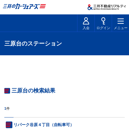
入会
ログイン
メニュー
三原台のステーション
三原台の検索結果
1
件
リパーク谷原４丁目（自転車可）