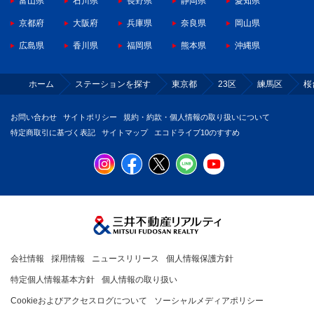
富山県
石川県
長野県
静岡県
愛知県
京都府
大阪府
兵庫県
奈良県
岡山県
広島県
香川県
福岡県
熊本県
沖縄県
ホーム
ステーションを探す
東京都
23区
練馬区
桜
お問い合わせ
サイトポリシー
規約・約款・個人情報の取り扱いについて
特定商取引に基づく表記
サイトマップ
エコドライブ10のすすめ
会社情報
採用情報
ニュースリリース
個人情報保護方針
特定個人情報基本方針
個人情報の取り扱い
Cookieおよびアクセスログについて
ソーシャルメディアポリシー