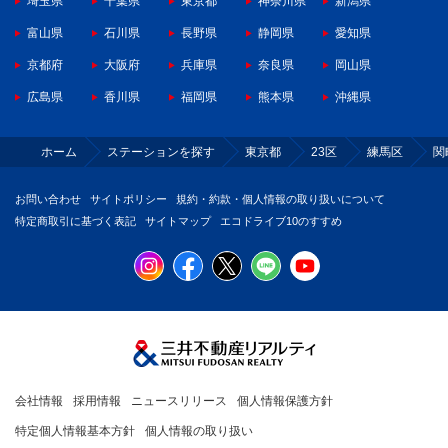
埼玉県
千葉県
東京都
神奈川県
新潟県
富山県
石川県
長野県
静岡県
愛知県
京都府
大阪府
兵庫県
奈良県
岡山県
広島県
香川県
福岡県
熊本県
沖縄県
ホーム
ステーションを探す
東京都
23区
練馬区
関
お問い合わせ
サイトポリシー
規約・約款・個人情報の取り扱いについて
特定商取引に基づく表記
サイトマップ
エコドライブ10のすすめ
会社情報
採用情報
ニュースリリース
個人情報保護方針
特定個人情報基本方針
個人情報の取り扱い