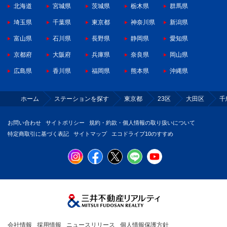
北海道
宮城県
茨城県
栃木県
群馬県
埼玉県
千葉県
東京都
神奈川県
新潟県
富山県
石川県
長野県
静岡県
愛知県
京都府
大阪府
兵庫県
奈良県
岡山県
広島県
香川県
福岡県
熊本県
沖縄県
ホーム
ステーションを探す
東京都
23区
大田区
千
お問い合わせ
サイトポリシー
規約・約款・個人情報の取り扱いについて
特定商取引に基づく表記
サイトマップ
エコドライブ10のすすめ
会社情報
採用情報
ニュースリリース
個人情報保護方針