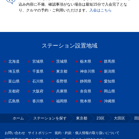
込み内容に不備、確認事項がない場合は最短15分で入会完了とな
り、クルマの予約・ご利用いただけます。
入会はこちら
ステーション設置地域
北海道
宮城県
茨城県
栃木県
群馬県
埼玉県
千葉県
東京都
神奈川県
新潟県
富山県
石川県
長野県
静岡県
愛知県
京都府
大阪府
兵庫県
奈良県
岡山県
広島県
香川県
福岡県
熊本県
沖縄県
ホーム
ステーションを探す
東京都
23区
大田区
田
お問い合わせ
サイトポリシー
規約・約款・個人情報の取り扱いについて