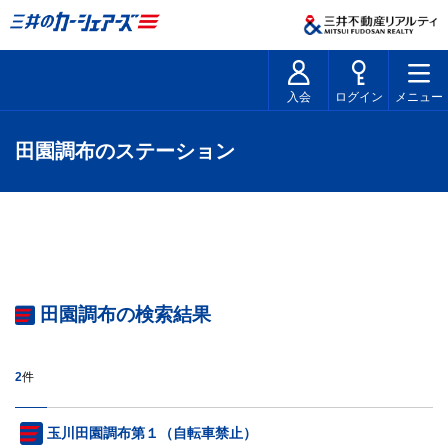
入会
ログイン
メニュー
田園調布のステーション
田園調布の検索結果
2
件
玉川田園調布第１（自転車禁止）