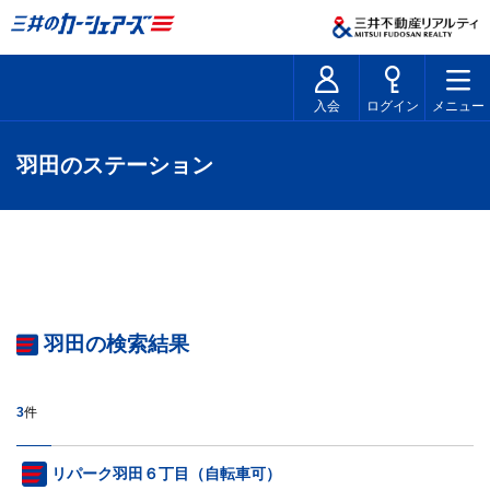
入会
ログイン
メニュー
羽田のステーション
羽田の検索結果
3
件
リパーク羽田６丁目（自転車可）