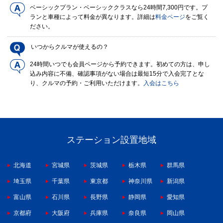
ベーシックプラン・ベーシッククラスなら24時間7,300円です。プ
ランと車種によって料金が異なります。詳細は
料金ページ
をご覧く
ださい。
いつからクルマが使えるの？
24時間いつでも会員ページから予約できます。初めての方は、申し
込み内容に不備、確認事項がない場合は最短15分で入会完了とな
り、クルマの予約・ご利用いただけます。
入会はこちら
ステーション設置地域
北海道
宮城県
茨城県
栃木県
群馬県
埼玉県
千葉県
東京都
神奈川県
新潟県
富山県
石川県
長野県
静岡県
愛知県
京都府
大阪府
兵庫県
奈良県
岡山県