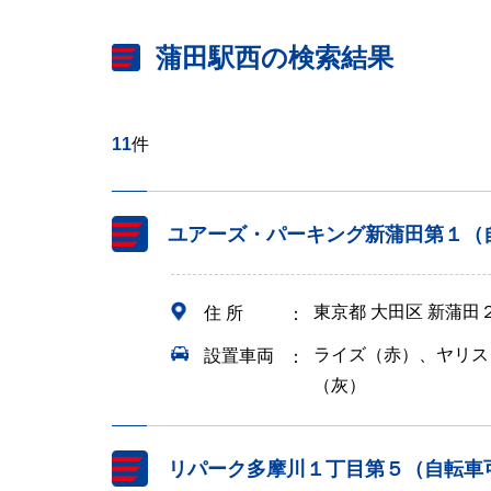
蒲田駅西の検索結果
11
件
ユアーズ・パーキング新蒲田第１（
東京都 大田区 新蒲田
住 所
ライズ（赤）、ヤリス
設置車両
（灰）
リパーク多摩川１丁目第５（自転車