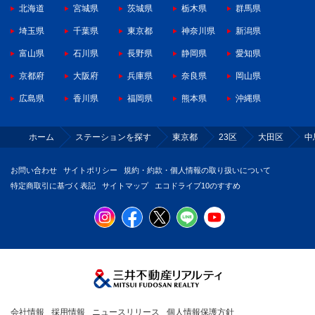
北海道
宮城県
茨城県
栃木県
群馬県
埼玉県
千葉県
東京都
神奈川県
新潟県
富山県
石川県
長野県
静岡県
愛知県
京都府
大阪府
兵庫県
奈良県
岡山県
広島県
香川県
福岡県
熊本県
沖縄県
ホーム
ステーションを探す
東京都
23区
大田区
中
お問い合わせ
サイトポリシー
規約・約款・個人情報の取り扱いについて
特定商取引に基づく表記
サイトマップ
エコドライブ10のすすめ
会社情報
採用情報
ニュースリリース
個人情報保護方針