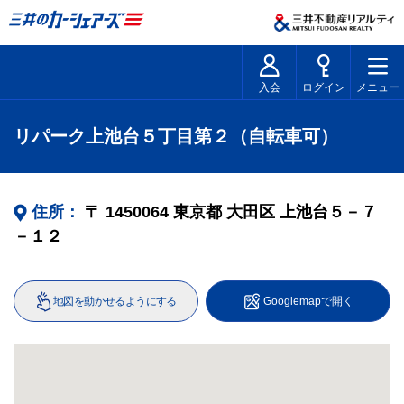
入会
ログイン
メニュー
リパーク上池台５丁目第２（自転車可）
住所：
〒
1450064
東京都
大田区
上池台５－７
－１２
地図を動かせるようにする
Googlemapで開く