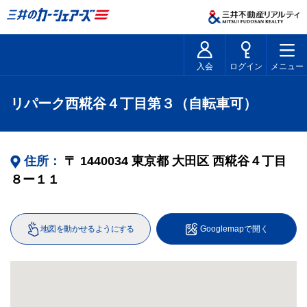
入会
ログイン
メニュー
リパーク西糀谷４丁目第３（自転車可）
住所：
〒
1440034
東京都
大田区
西糀谷４丁目
８ー１１
地図を動かせるようにする
Googlemapで開く