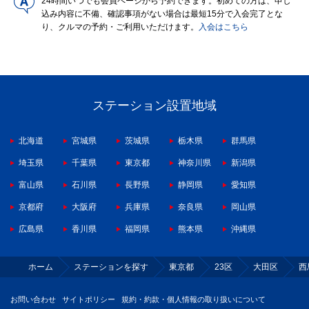
24時間いつでも会員ページから予約できます。初めての方は、申し
込み内容に不備、確認事項がない場合は最短15分で入会完了とな
り、クルマの予約・ご利用いただけます。
入会はこちら
ステーション設置地域
北海道
宮城県
茨城県
栃木県
群馬県
埼玉県
千葉県
東京都
神奈川県
新潟県
富山県
石川県
長野県
静岡県
愛知県
京都府
大阪府
兵庫県
奈良県
岡山県
広島県
香川県
福岡県
熊本県
沖縄県
ホーム
ステーションを探す
東京都
23区
大田区
西
お問い合わせ
サイトポリシー
規約・約款・個人情報の取り扱いについて