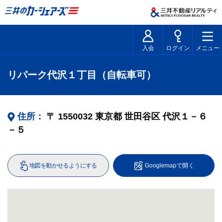
入会
ログイン
メニュー
リパーク代沢１丁目（自転車可）
住所：
〒
1550032
東京都
世田谷区
代沢１－６
－５
地図を動かせるようにする
Googlemapで開く