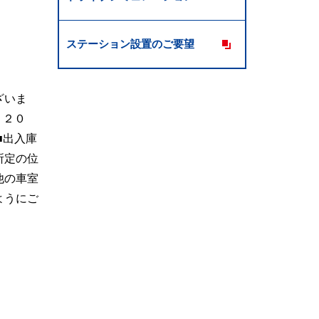
ステーション設置のご要望
ざいま
、２０
■出入庫
所定の位
他の車室
ようにご