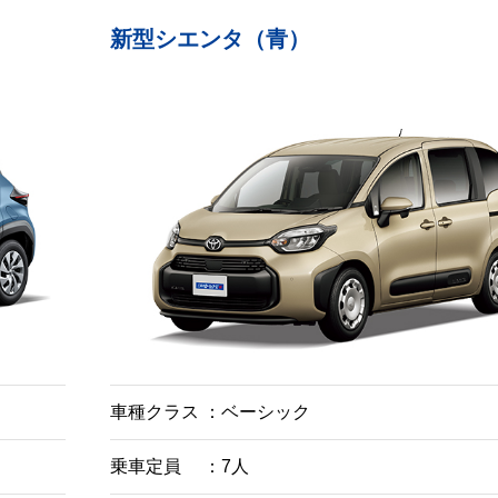
新型シエンタ（青）
車種クラス
ベーシック
乗車定員
7人