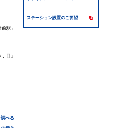
ステーション設置のご要望
社前駅」
５丁目」
。
を調べる