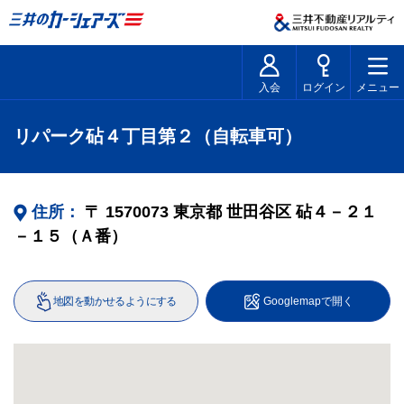
入会
ログイン
メニュー
リパーク砧４丁目第２（自転車可）
住所：
〒
1570073
東京都
世田谷区
砧４－２１
－１５（Ａ番）
地図を動かせるようにする
Googlemapで開く