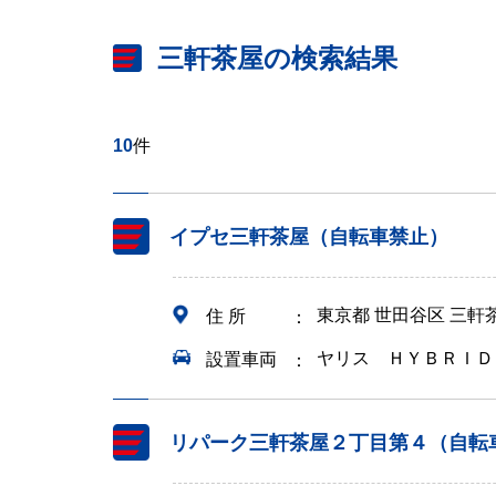
三軒茶屋の検索結果
10
件
イプセ三軒茶屋（自転車禁止）
東京都 世田谷区 三
住 所
ヤリス ＨＹＢＲＩＤ
設置車両
リパーク三軒茶屋２丁目第４（自転