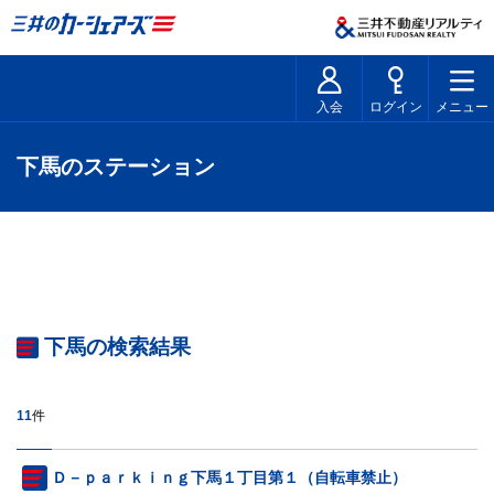
入会
ログイン
メニュー
下馬のステーション
下馬の検索結果
11
件
Ｄ－ｐａｒｋｉｎｇ下馬１丁目第１（自転車禁止）