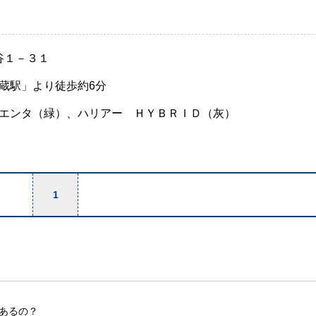
谷１－３１
蔵駅」より徒歩約6分
エンタ（緑）、ハリアー ＨＹＢＲＩＤ（灰）
1
あるの？