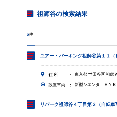
祖師谷の検索結果
6
件
ユアー・パーキング祖師谷第１１（
東京都 世田谷区 祖
住 所
新型シエンタ ＨＹＢ
設置車両
リパーク祖師谷４丁目第２（自転車