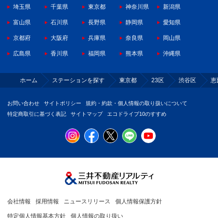
埼玉県
千葉県
東京都
神奈川県
新潟県
富山県
石川県
長野県
静岡県
愛知県
京都府
大阪府
兵庫県
奈良県
岡山県
広島県
香川県
福岡県
熊本県
沖縄県
ホーム
ステーションを探す
東京都
23区
渋谷区
恵
お問い合わせ
サイトポリシー
規約・約款・個人情報の取り扱いについて
特定商取引に基づく表記
サイトマップ
エコドライブ10のすすめ
会社情報
採用情報
ニュースリリース
個人情報保護方針
特定個人情報基本方針
個人情報の取り扱い