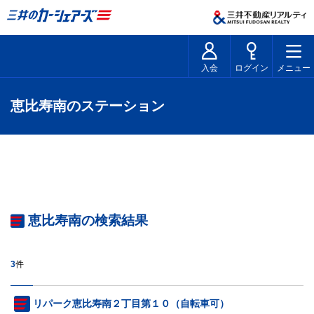
入会
ログイン
メニュー
恵比寿南のステーション
恵比寿南の検索結果
3
件
リパーク恵比寿南２丁目第１０（自転車可）