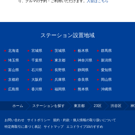
り、クルマの予約・ご利用いただけます。
入会はこちら
ステーション設置地域
北海道
宮城県
茨城県
栃木県
群馬県
埼玉県
千葉県
東京都
神奈川県
新潟県
富山県
石川県
長野県
静岡県
愛知県
京都府
大阪府
兵庫県
奈良県
岡山県
広島県
香川県
福岡県
熊本県
沖縄県
ホーム
ステーションを探す
東京都
23区
渋谷区
神
お問い合わせ
サイトポリシー
規約・約款・個人情報の取り扱いについて
特定商取引に基づく表記
サイトマップ
エコドライブ10のすすめ