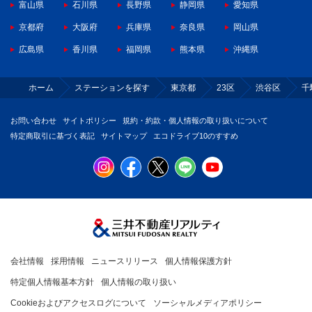
富山県
石川県
長野県
静岡県
愛知県
京都府
大阪府
兵庫県
奈良県
岡山県
広島県
香川県
福岡県
熊本県
沖縄県
ホーム
ステーションを探す
東京都
23区
渋谷区
千
お問い合わせ
サイトポリシー
規約・約款・個人情報の取り扱いについて
特定商取引に基づく表記
サイトマップ
エコドライブ10のすすめ
会社情報
採用情報
ニュースリリース
個人情報保護方針
特定個人情報基本方針
個人情報の取り扱い
Cookieおよびアクセスログについて
ソーシャルメディアポリシー