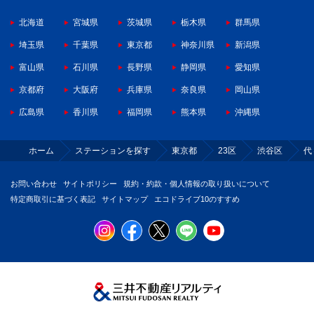
北海道
宮城県
茨城県
栃木県
群馬県
埼玉県
千葉県
東京都
神奈川県
新潟県
富山県
石川県
長野県
静岡県
愛知県
京都府
大阪府
兵庫県
奈良県
岡山県
広島県
香川県
福岡県
熊本県
沖縄県
ホーム
ステーションを探す
東京都
23区
渋谷区
代
お問い合わせ
サイトポリシー
規約・約款・個人情報の取り扱いについて
特定商取引に基づく表記
サイトマップ
エコドライブ10のすすめ