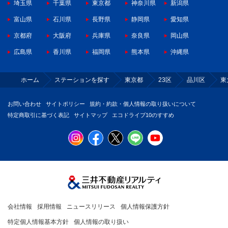
埼玉県
千葉県
東京都
神奈川県
新潟県
富山県
石川県
長野県
静岡県
愛知県
京都府
大阪府
兵庫県
奈良県
岡山県
広島県
香川県
福岡県
熊本県
沖縄県
ホーム
ステーションを探す
東京都
23区
品川区
東
お問い合わせ
サイトポリシー
規約・約款・個人情報の取り扱いについて
特定商取引に基づく表記
サイトマップ
エコドライブ10のすすめ
会社情報
採用情報
ニュースリリース
個人情報保護方針
特定個人情報基本方針
個人情報の取り扱い