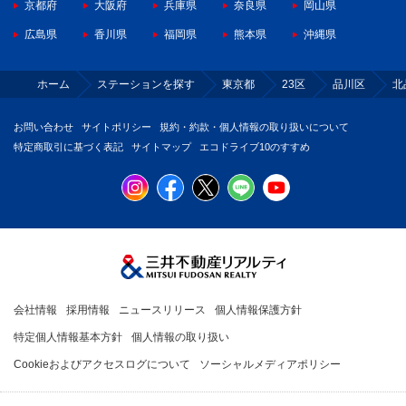
京都府
大阪府
兵庫県
奈良県
岡山県
広島県
香川県
福岡県
熊本県
沖縄県
ホーム
ステーションを探す
東京都
23区
品川区
北
お問い合わせ
サイトポリシー
規約・約款・個人情報の取り扱いについて
特定商取引に基づく表記
サイトマップ
エコドライブ10のすすめ
会社情報
採用情報
ニュースリリース
個人情報保護方針
特定個人情報基本方針
個人情報の取り扱い
Cookieおよびアクセスログについて
ソーシャルメディアポリシー