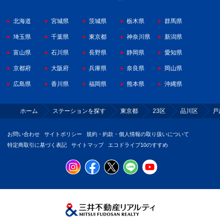
北海道
宮城県
茨城県
栃木県
群馬県
埼玉県
千葉県
東京都
神奈川県
新潟県
富山県
石川県
長野県
静岡県
愛知県
京都府
大阪府
兵庫県
奈良県
岡山県
広島県
香川県
福岡県
熊本県
沖縄県
ホーム
ステーションを探す
東京都
23区
品川区
戸
お問い合わせ
サイトポリシー
規約・約款・個人情報の取り扱いについて
特定商取引に基づく表記
サイトマップ
エコドライブ10のすすめ