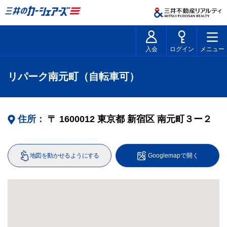
入会
ログイン
メニュー
リパーク南元町（自転車可）
住所：
〒
1600012
東京都
新宿区
南元町３ー２
地図を動かせるようにする
Googlemapで開く