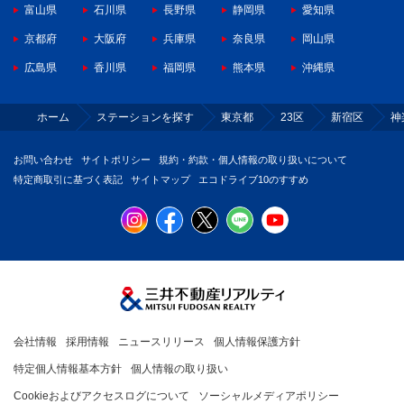
富山県
石川県
長野県
静岡県
愛知県
京都府
大阪府
兵庫県
奈良県
岡山県
広島県
香川県
福岡県
熊本県
沖縄県
ホーム
ステーションを探す
東京都
23区
新宿区
神
お問い合わせ
サイトポリシー
規約・約款・個人情報の取り扱いについて
特定商取引に基づく表記
サイトマップ
エコドライブ10のすすめ
会社情報
採用情報
ニュースリリース
個人情報保護方針
特定個人情報基本方針
個人情報の取り扱い
Cookieおよびアクセスログについて
ソーシャルメディアポリシー