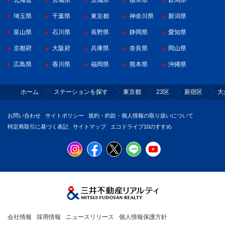
北海道
宮城県
茨城県
栃木県
群馬県
埼玉県
千葉県
東京都
神奈川県
新潟県
富山県
石川県
長野県
静岡県
愛知県
京都府
大阪府
兵庫県
奈良県
岡山県
広島県
香川県
福岡県
熊本県
沖縄県
ホーム
ステーションを探す
東京都
23区
新宿区
大
お問い合わせ
サイトポリシー
規約・約款・個人情報の取り扱いについて
特定商取引に基づく表記
サイトマップ
エコドライブ10のすすめ
会社情報
採用情報
ニュースリリース
個人情報保護方針