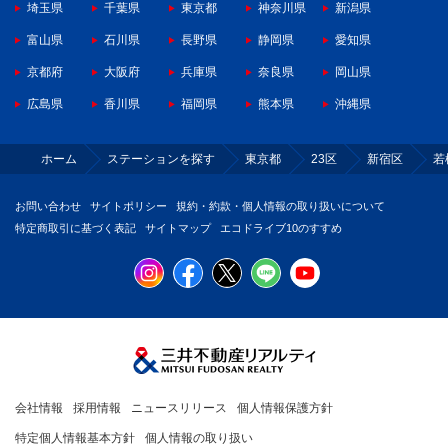
埼玉県
千葉県
東京都
神奈川県
新潟県
富山県
石川県
長野県
静岡県
愛知県
京都府
大阪府
兵庫県
奈良県
岡山県
広島県
香川県
福岡県
熊本県
沖縄県
ホーム
ステーションを探す
東京都
23区
新宿区
若
お問い合わせ
サイトポリシー
規約・約款・個人情報の取り扱いについて
特定商取引に基づく表記
サイトマップ
エコドライブ10のすすめ
会社情報
採用情報
ニュースリリース
個人情報保護方針
特定個人情報基本方針
個人情報の取り扱い